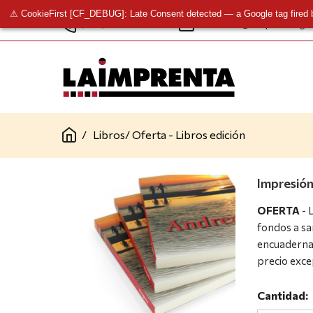
⚠ CookieFirst [CF_DEBUG]: Late Consent detected — a Google tag fired 
(+34) 961 341 277
contacto@laimprentacg.
/
Libros
/
Oferta - Libros edición
Impresión
OFERTA
- 
fondos a sa
encuadernac
precio exce
Cantidad: