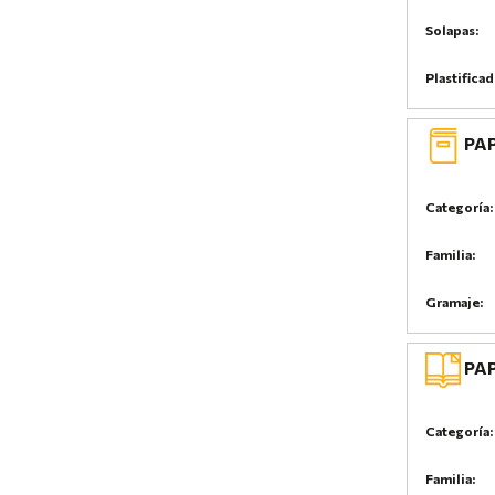
Solapas:
Plastifica
PAP
Categoría:
Familia:
Gramaje:
PAP
Categoría:
Familia: