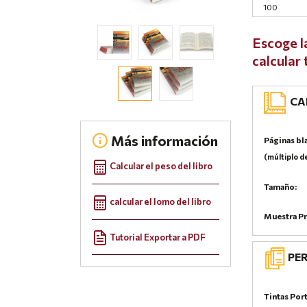
Escoge l
calcular
CAR
Más información
Páginas bl
(múltiplo d
Calcular el peso del libro
Tamaño:
calcular el lomo del libro
Muestra Pr
Tutorial Exportar a PDF
PER
Tintas Por