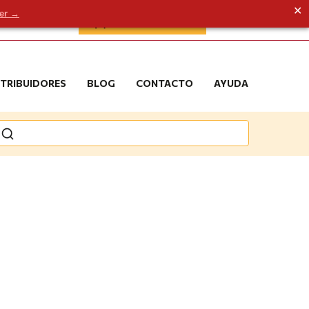
✕
der →
ÁREA DE CLIENTE
STRIBUIDORES
BLOG
CONTACTO
AYUDA