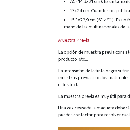
A5 (14,8x21 cm). Es un tamaño 
17x24 cm. Cuando son publicac
15,3x22,9 cm (6" x 9" ). Es u
mano de las multinacionales de l
Muestra Previa
La opción de muestra previa consiste
producto, etc…
La intensidad de la tinta negra sufr
muestras previas con los materiales 
o de stock.
La muestra previa es muy útil para d
Una vez revisada la maqueta deberás 
puedes contactar para resolver cualq