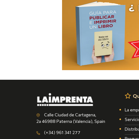
Qu
La emp
Calle Ciudad de Cartagena,
Servici
2a 46988 Paterna (Valencia), Spain
Distrib
(+34) 961 341 277
Pregun