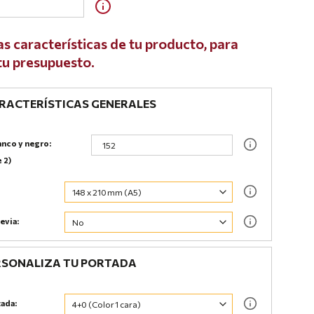
as características de tu producto, para
 tu presupuesto.
ACTERÍSTICAS GENERALES
anco y negro:
e 2)
evia:
SONALIZA TU PORTADA
tada: