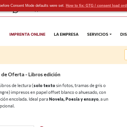
before Consent Mode defaults were set.
How to fix: GTG / consent load or
com
WhatsApp
IMPRENTA ONLINE
LA EMPRESA
SERVICIOS
DI
 de Oferta - Libros edición
Libros de lectura (
solo texto
sin fotos, tramas de gris o
ngre) impresos en papel offset blanco o ahuesado, con
ión encolada. Ideal para
Novela, Poesía y ensayo
, a un
pcional.