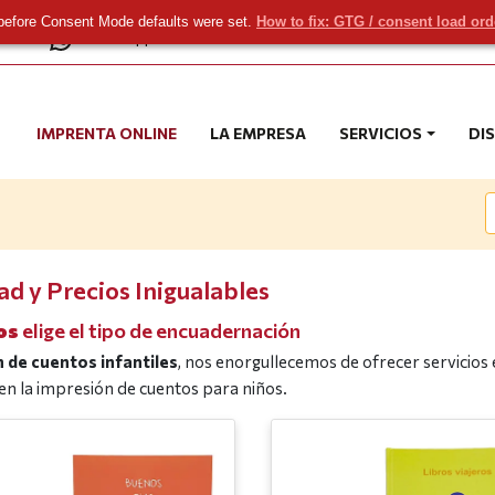
before Consent Mode defaults were set.
How to fix: GTG / consent load or
com
WhatsApp
IMPRENTA ONLINE
LA EMPRESA
SERVICIOS
DI
ad y Precios Inigualables
os
elige el tipo de encuadernación
 de cuentos infantiles
, nos enorgullecemos de ofrecer servicios
en la impresión de cuentos para niños.