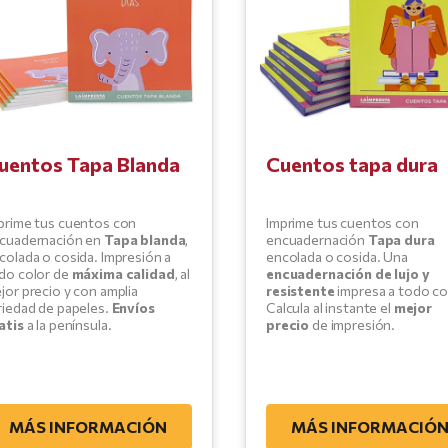
uentos Tapa Blanda
Cuentos tapa dura
prime tus cuentos con
Imprime tus cuentos con
cuadernación en
Tapa blanda
,
encuadernación
Tapa dura
colada o cosida. Impresión a
encolada o cosida. Una
do color de
máxima calidad
, al
encuadernación de lujo y
jor precio y con amplia
resistente
impresa a todo co
riedad de papeles.
Envíos
Calcula al instante el
mejor
atis
a la península.
precio
de impresión.
MÁS INFORMACIÓN
MÁS INFORMACIÓ