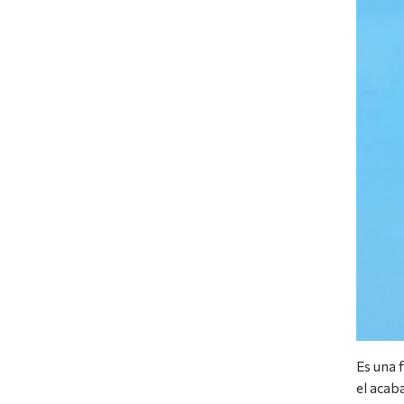
Es una 
el acab