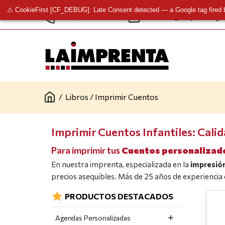
⚠ CookieFirst [CF_DEBUG]: Late Consent detected — a Google tag fired 
(+34) 961 341 277
contacto@laimprentacg.
/
Libros
/
Imprimir Cuentos
Imprimir Cuentos Infantiles: Calid
Para imprimir tus
Cuentos personalizad
En nuestra imprenta, especializada en la
impresión
precios asequibles. Más de 25 años de experiencia 
PRODUCTOS DESTACADOS
Agendas Personalizadas