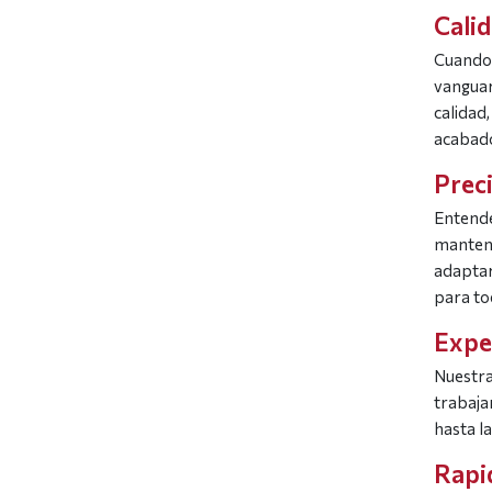
Calid
Cuando 
vanguar
calidad
acabado
Prec
Entende
mantene
adaptar
para to
Expe
Nuestra
trabaja
hasta l
Rapid