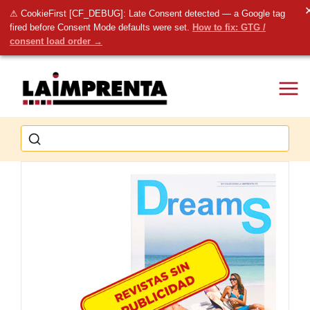
⚠ CookieFirst [CF_DEBUG]: Late Consent detected — a Google tag
fired before Consent Mode defaults were set.
How to fix: GTG /
consent load order →