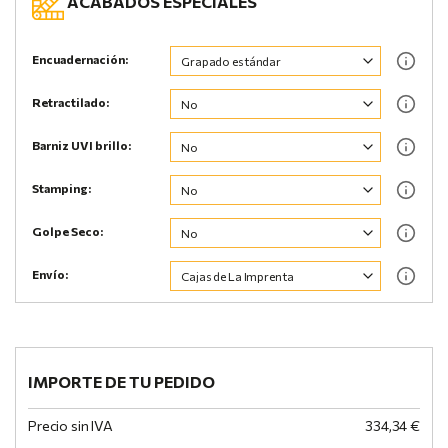
ACABADOS ESPECIALES
Encuadernación:
Retractilado:
Barniz UVI brillo:
Stamping:
Golpe Seco:
Envío:
IMPORTE DE TU PEDIDO
Precio sin IVA
334,34 €