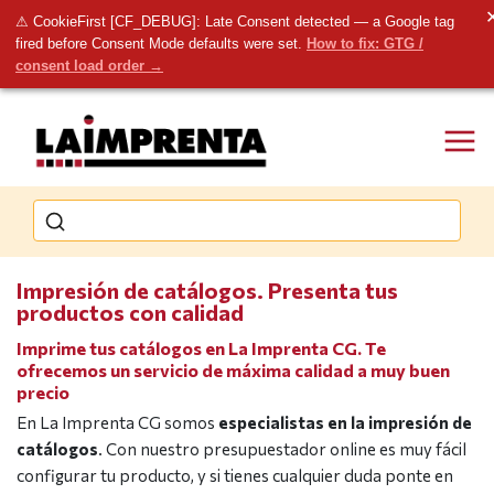
⚠ CookieFirst [CF_DEBUG]: Late Consent detected — a Google tag
fired before Consent Mode defaults were set.
How to fix: GTG /
consent load order →
Impresión de catálogos. Presenta tus
productos con calidad
Imprime tus catálogos en La Imprenta CG. Te
ofrecemos un servicio de máxima calidad a muy buen
precio
En La Imprenta CG somos
especialistas en la impresión de
catálogos
. Con nuestro presupuestador online es muy fácil
configurar tu producto, y si tienes cualquier duda ponte en