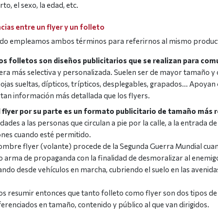
to, el sexo, la edad, etc.
cias entre un flyer y un folleto
o empleamos ambos términos para referirnos al mismo producto,
os folletos son diseños publicitarios que se realizan para co
ra más selectiva y personalizada. Suelen ser de mayor tamaño y 
hojas sueltas, dípticos, trípticos, desplegables, grapados… Apoya
tan información más detallada que los flyers.
l flyer por su parte es un formato publicitario de tamaño más 
idades a las personas que circulan a pie por la calle, a la entrada
nes cuando esté permitido.
ombre flyer (volante) procede de la Segunda Guerra Mundial cuando
 arma de propaganda con la finalidad de desmoralizar al enemigo.
ando desde vehículos en marcha, cubriendo el suelo en las avenida
 resumir entonces que tanto folleto como flyer son dos tipos de f
ferenciados en tamaño, contenido y público al que van dirigidos.