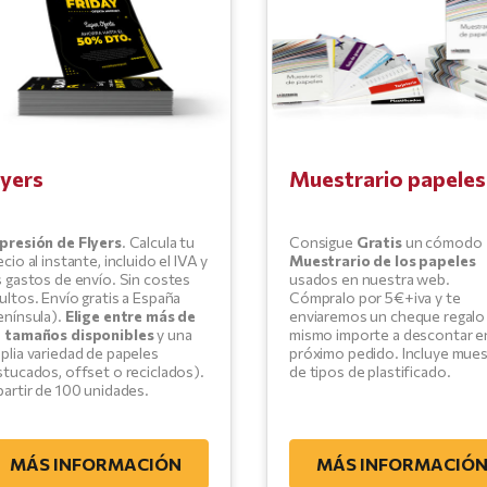
lyers
Muestrario papeles
presión de Flyers
. Calcula tu
Consigue
Gratis
un cómodo
ecio al instante, incluido el IVA y
Muestrario de los papeles
s gastos de envío. Sin costes
usados en nuestra web.
ultos. Envío gratis a España
Cómpralo por 5€+iva y te
enínsula).
Elige entre más de
enviaremos un cheque regalo
 tamaños disponibles
y una
mismo importe a descontar en
plia variedad de papeles
próximo pedido. Incluye mues
stucados, offset o reciclados).
de tipos de plastificado.
partir de 100 unidades.
MÁS INFORMACIÓN
MÁS INFORMACIÓ