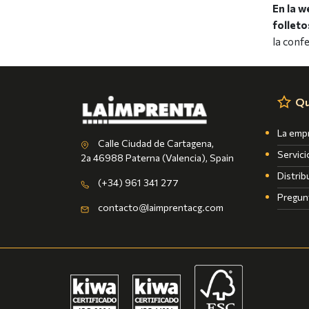
En la w
follet
la conf
Qu
La emp
Calle Ciudad de Cartagena,
Servici
2a 46988 Paterna (Valencia), Spain
Distrib
(+34) 961 341 277
Pregun
contacto@laimprentacg.com