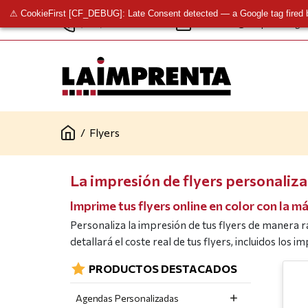
⚠ CookieFirst [CF_DEBUG]: Late Consent detected — a Google tag fired 
(+34) 961 341 277
contacto@laimprentacg.
/
Flyers
La impresión de flyers personalizad
Imprime tus flyers online en color con la m
Personaliza la impresión de tus flyers de manera rá
detallará el coste real de tus flyers, incluidos los 
PRODUCTOS DESTACADOS
Agendas Personalizadas