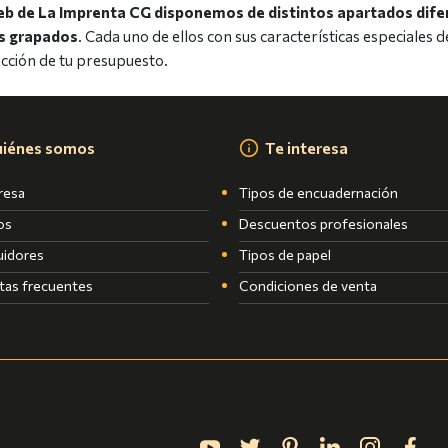
eb de La Imprenta CG disponemos de distintos apartados difer
os grapados
. Cada uno de ellos con sus características especiales 
ección de tu presupuesto.
iénes somos
Te interesa
resa
Tipos de encuadernación
os
Descuentos profesionales
uidores
Tipos de papel
tas frecuentes
Condiciones de venta