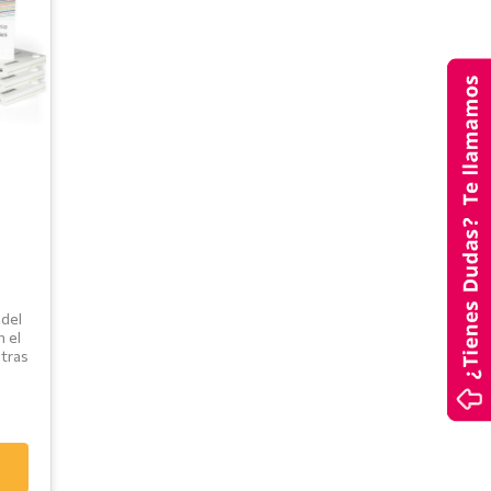
 del
 el
tras
N