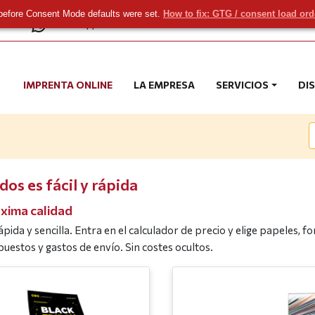
before Consent Mode defaults were set.
How to fix: GTG / consent load or
com
WhatsApp
IMPRENTA ONLINE
LA EMPRESA
SERVICIOS
DI
os es fácil y rápida
áxima calidad
pida y sencilla. Entra en el calculador de precio y elige papeles,
impuestos y gastos de envío. Sin costes ocultos.