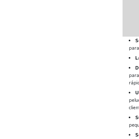
S
para
L
D
para
rápi
U
pelu
clien
S
pequ
S