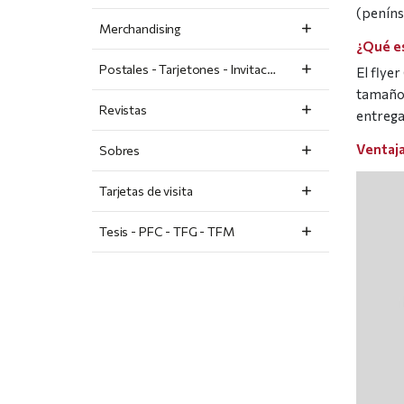
(penínsu
Merchandising
¿Qué es
Postales - Tarjetones - Invitaciones
El flye
tamaño,
Revistas
entrega
Ventaja
Sobres
Tarjetas de visita
Tesis - PFC - TFG - TFM