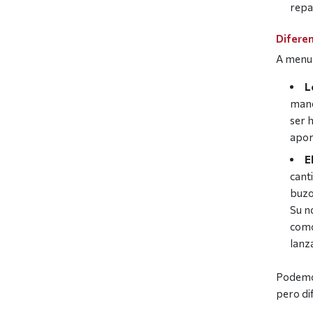
repar
Diferen
A menud
L
mane
ser 
apor
E
cant
buzo
Su n
como
lanz
Podemos
pero di