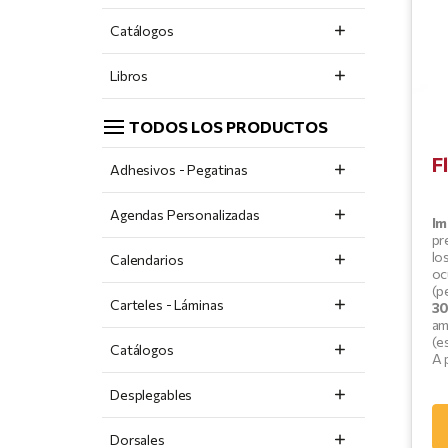
Catálogos
Libros
TODOS LOS PRODUCTOS
F
Adhesivos - Pegatinas
Agendas Personalizadas
Im
pr
lo
Calendarios
oc
(p
Carteles - Láminas
30
am
(e
Catálogos
A 
Desplegables
Dorsales