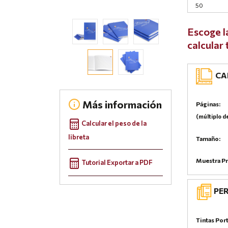
Escoge l
calcular
CAR
Más información
Páginas:
(múltiplo d
Calcular el peso de la
libreta
Tamaño:
Muestra Pr
Tutorial Exportar a PDF
PER
Tintas Por