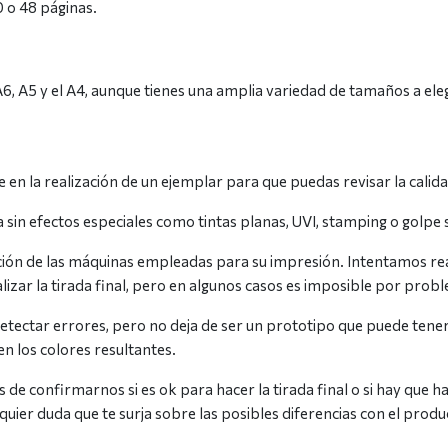
0 o 48 páginas.
, A5 y el A4, aunque tienes una amplia variedad de tamaños a eleg
 en la realización de un ejemplar para que puedas revisar la calid
 sin efectos especiales como tintas planas, UVI, stamping o golpe 
nción de las máquinas empleadas para su impresión. Intentamos rea
alizar la tirada final, pero en algunos casos es imposible por prob
etectar errores, pero no deja de ser un prototipo que puede tener d
en los colores resultantes.
de confirmarnos si es ok para hacer la tirada final o si hay que 
uier duda que te surja sobre las posibles diferencias con el produc