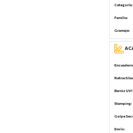
Categoría:
Familia:
Gramaje:
ACA
Encuadern
Retractila
Barniz UVI 
Stamping:
Golpe Sec
Envío: