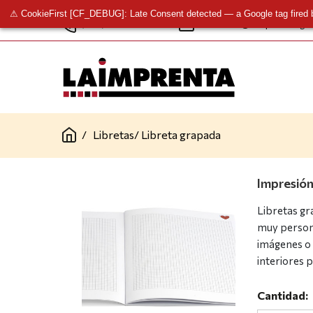
⚠ CookieFirst [CF_DEBUG]: Late Consent detected — a Google tag fired 
(+34) 961 341 277
contacto@laimprentacg.
/
Libretas
/
Libreta grapada
Impresión
Libretas g
muy persona
imágenes o 
interiores 
Cantidad: