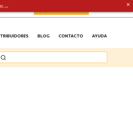
✕
der →
ÁREA DE CLIENTE
STRIBUIDORES
BLOG
CONTACTO
AYUDA