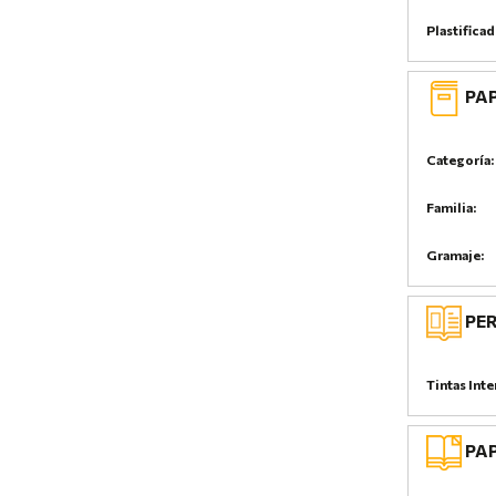
Plastifica
PAP
Categoría:
Familia:
Gramaje:
PER
Tintas Inte
PAP