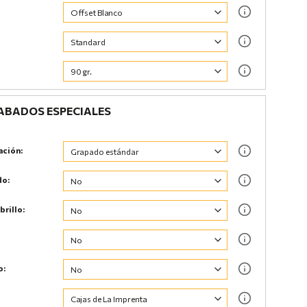
BADOS ESPECIALES
ación:
do:
brillo:
o: