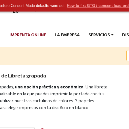
before Consent Mode defaults were set.
How to fix: GTG / consent load or
com
WhatsApp
IMPRENTA ONLINE
LA EMPRESA
SERVICIOS
DI
 de Libreta grapada
rapadas,
una opción práctica y económica
. Una libreta
lizable en la que puedes imprimir la portada con tus
utilizar nuestras cartulinas de colores. 3 papeles
para elegir impresos con tu diseño o en blanco.