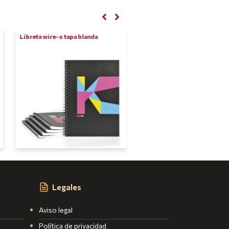
Libreta wire-o tapa blanda
Libreta wire-o tapa dura
Legales
Aviso legal
Política de privacidad