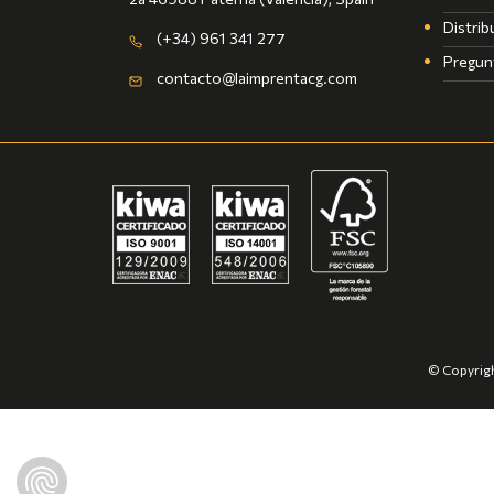
Distrib
(+34) 961 341 277
Pregun
contacto@laimprentacg.com
© Copyrigh