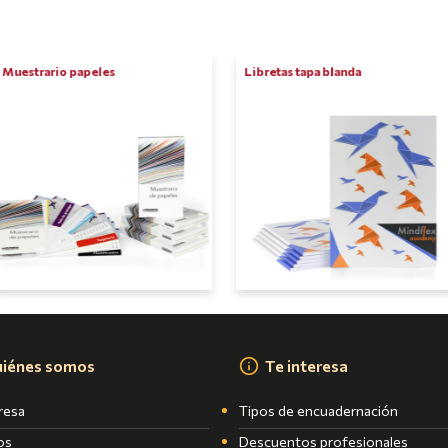
Muestrario papeles
Libretas tapa blanda
iénes somos
Te interesa
resa
Tipos de encuadernación
os
Descuentos profesionales