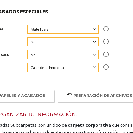
BADOS ESPECIALES
o:
:
 cara:
PAPELES Y ACABADOS
PREPARACIÓN DE ARCHIVOS
ORGANIZAR TU INFORMACIÓN.
madas Subcarpetas, son un tipo de
carpeta corporativa
que consis
er hojas de papel, normalmente presupuestos o información comer