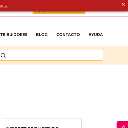
✕
der →
ÁREA DE CLIENTE
STRIBUIDORES
BLOG
CONTACTO
AYUDA