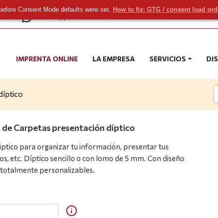
before Consent Mode defaults were set.
How to fix: GTG / consent load or
com
WhatsApp
IMPRENTA ONLINE
LA EMPRESA
SERVICIOS
DI
díptico
 de Carpetas presentación díptico
ptico para organizar tu información, presentar tus
s, etc. Díptico sencillo o con lomo de 5 mm. Con diseño
totalmente personalizables.