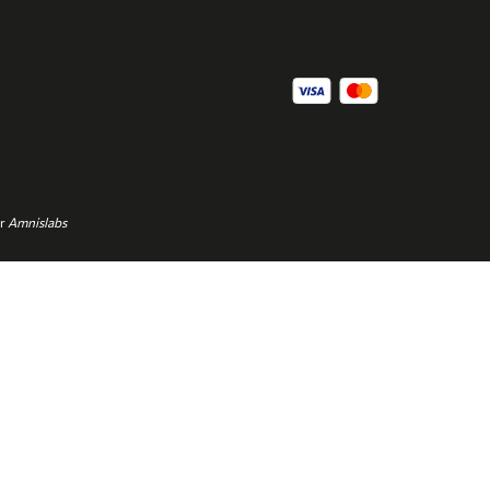
or
Amnislabs