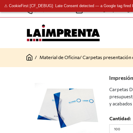
⚠ CookieFirst [CF_DEBUG]: Late Consent detected — a Google tag fired 
(+34) 961 341 277
contacto@laimprentacg.
/
Material de Oficina
/
Carpetas presentación 
Impresión
Carpetas Di
presupuesto
y acabados 
Cantidad: