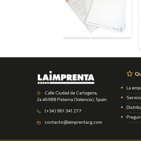
Qu
La emp
Calle Ciudad de Cartagena,
Servici
2a 46988 Paterna (Valencia), Spain
Distrib
(+34) 961 341 277
Pregun
contacto@laimprentacg.com