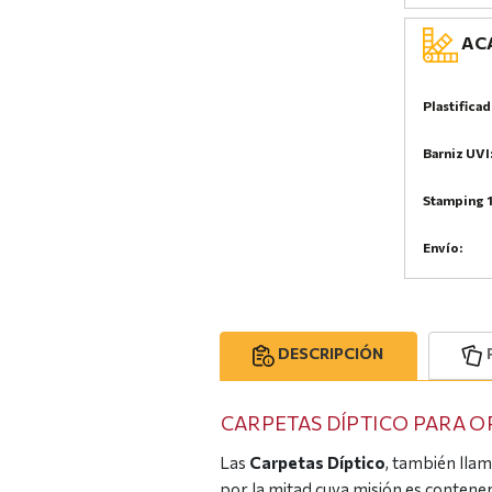
ACA
Plastificad
Barniz UVI
Stamping 1
Envío:
DESCRIPCIÓN
CARPETAS DÍPTICO PARA 
Las
Carpetas Díptico
, también lla
por la mitad cuya misión es conten