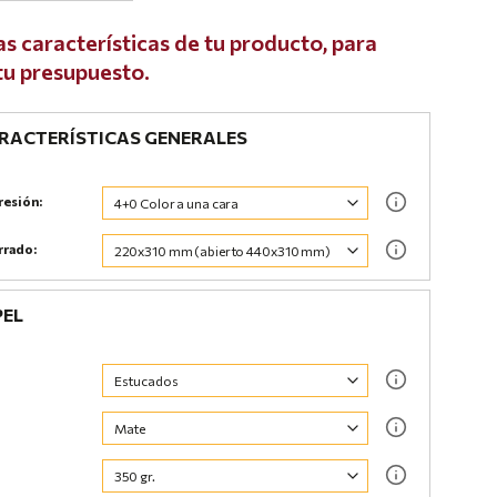
as características de tu producto, para
 tu presupuesto.
ACTERÍSTICAS GENERALES
resión:
rrado:
PEL