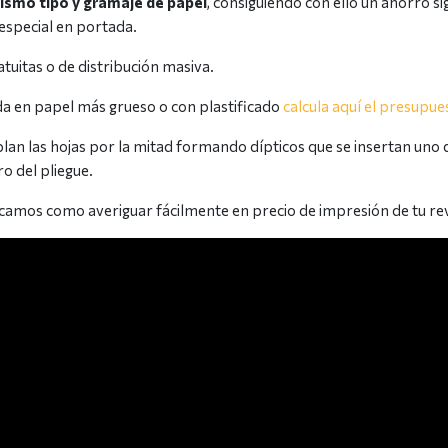
ismo tipo y gramaje de papel
, consiguiendo con ello un ahorro si
 especial en portada.
atuitas o de distribución masiva.
ada en papel más grueso o con plastificado
calcula aquí el presupue
lan las hojas por la mitad formando dípticos que se insertan uno d
o del pliegue.
plicamos como averiguar fácilmente en precio de impresión de tu re