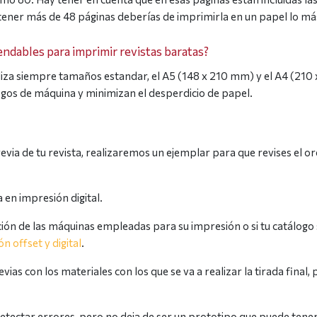
a tener más de 48 páginas deberías de imprimirla en un papel lo más
dables para imprimir revistas baratas?
iliza siempre tamaños estandar, el A5 (148 x 210 mm) y el A4 (21
gos de máquina y minimizan el desperdicio de papel.
a de tu revista, realizaremos un ejemplar para que revises el orde
 en impresión digital.
nción de las máquinas empleadas para su impresión o si tu catálogo
n offset y digital
.
ias con los materiales con los que se va a realizar la tirada final
etectar errores, pero no deja de ser un prototipo que puede tener d