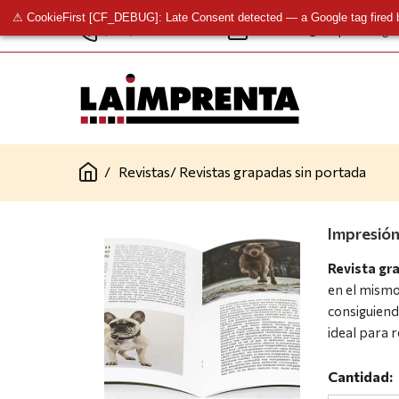
⚠ CookieFirst [CF_DEBUG]: Late Consent detected — a Google tag fired 
(+34) 961 341 277
contacto@laimprentacg.
/
Revistas
/
Revistas grapadas sin portada
Impresión
Revista gr
en el mismo
consiguiend
ideal para 
Cantidad: