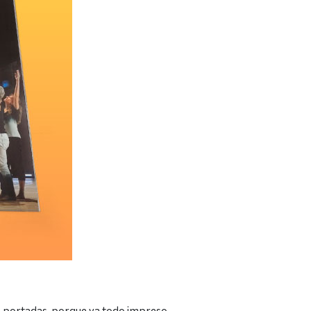
as portadas, porque va todo impreso