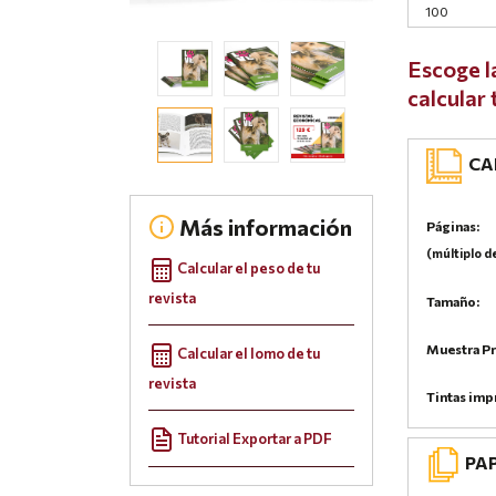
Escoge l
calcular
CAR
Más información
Páginas:
(múltiplo d
Calcular el peso de tu
revista
Tamaño:
Muestra Pr
Calcular el lomo de tu
revista
Tintas imp
Tutorial Exportar a PDF
PA