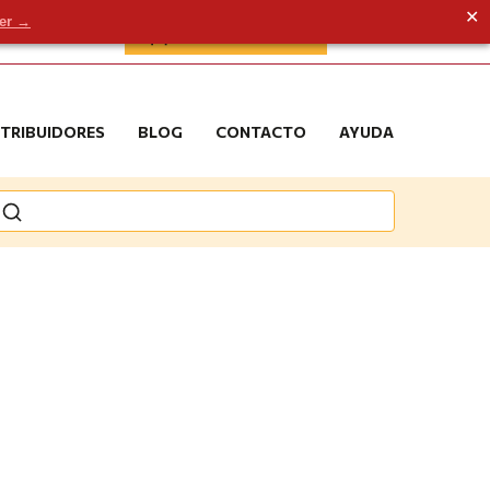
✕
der →
ÁREA DE CLIENTE
STRIBUIDORES
BLOG
CONTACTO
AYUDA