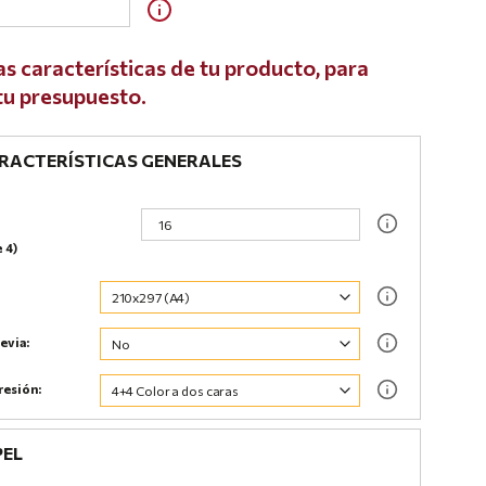
as características de tu producto, para
 tu presupuesto.
ACTERÍSTICAS GENERALES
e 4)
evia:
resión:
PEL