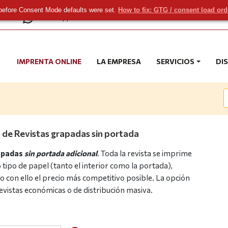
before Consent Mode defaults were set.
How to fix: GTG / consent load or
com
WhatsApp
IMPRENTA ONLINE
LA EMPRESA
SERVICIOS
DI
 de Revistas grapadas sin portada
apadas
sin portada adicional
. Toda la revista se imprime
 tipo de papel (tanto el interior como la portada),
o con ello el precio más competitivo posible. La opción
revistas económicas o de distribución masiva.