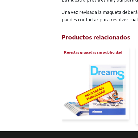
Una vez revisada la maqueta deberás 
puedes contactar para resolver cualq
Productos relacionados
tas grapadas
Revistas grapadas sin publicidad