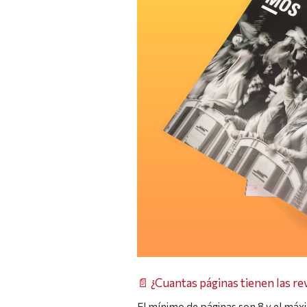
📄 ¿Cuantas páginas tienen las re
El mínimo de páginas son 8 y el máx