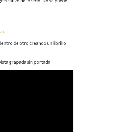
gnificativo del precio. No se puede
sto
entro de otro creando un librillo
vista grapada sin portada.