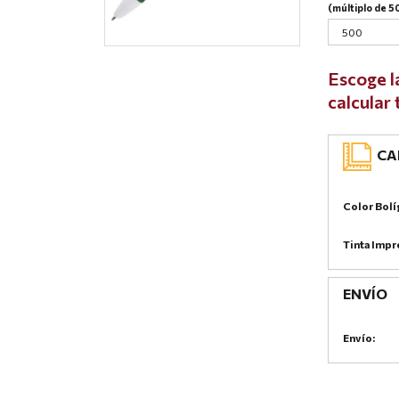
(múltiplo de 5
Escoge l
calcular
CAR
Color Bolí
Tinta Impr
ENVÍO
Envío: