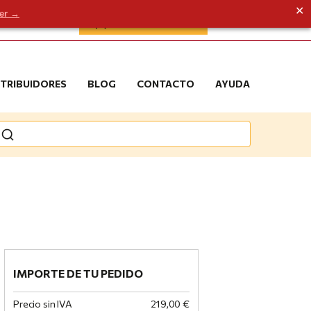
✕
der →
ÁREA DE CLIENTE
STRIBUIDORES
BLOG
CONTACTO
AYUDA
IMPORTE DE TU PEDIDO
Precio sin IVA
219,00 €