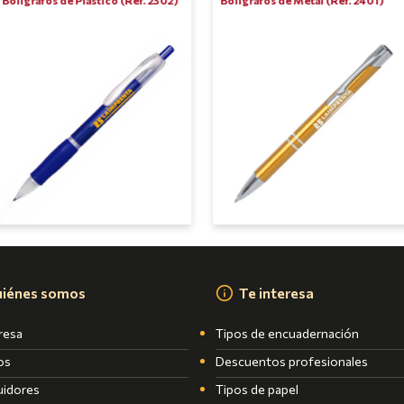
iénes somos
Te interesa
resa
Tipos de encuadernación
os
Descuentos profesionales
uidores
Tipos de papel