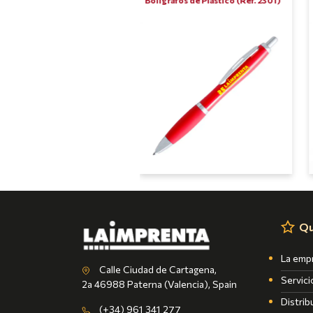
Qu
La emp
Calle Ciudad de Cartagena,
Servici
2a 46988 Paterna (Valencia), Spain
Distrib
(+34) 961 341 277