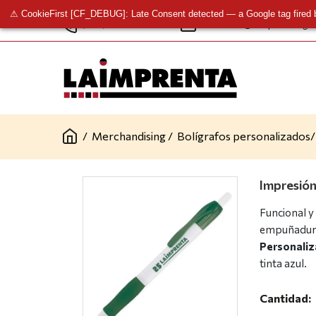
⚠ CookieFirst [CF_DEBUG]: Late Consent detected — a Google tag fired 
(+34) 961 341 277
contacto@laimprentacg.
/
Merchandising
/
Bolígrafos personalizados
/
Impresión
Funcional y
empuñadura 
Personaliza
tinta azul.
Cantidad: