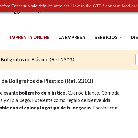
before Consent Mode defaults were set.
How to fix: GTG / consent load or
com
WhatsApp
IMPRENTA ONLINE
LA EMPRESA
SERVICIOS
DI
Bolígrafos de Plástico (Ref. 2303)
 de Bolígrafos de Plástico (Ref. 2303)
 elegante
bolígrafo de plástico
. Cuerpo blanco. Cómoda
y clip a juego. Excelente como regalo de bienvenida.
ble con el color y logotipo de tu negocio
. Escribe con