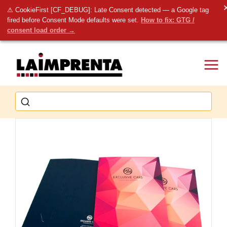
⚠ CookieFirst [CF_DEBUG]: Late Consent detected — a Google tag
fired before Consent Mode defaults were set.
How to fix: GTG /
consent load order →