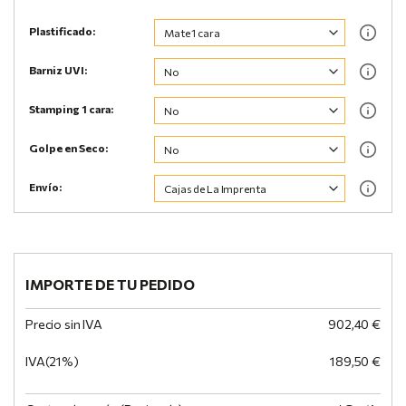
Plastificado:
Barniz UVI:
Stamping 1 cara:
Golpe en Seco:
Envío:
IMPORTE DE TU PEDIDO
Precio sin IVA
902,40 €
IVA(21%)
189,50 €