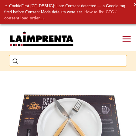
⚠ CookieFirst [CF_DEBUG]: Late Consent detected — a Google tag
fired before Consent Mode defaults were set.
How to fix: GTG /
consent load order →